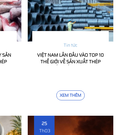
Tin tức
Y SẢN
VIỆT NAM LẦN ĐẦU VÀO TOP 10
HÉP
THẾ GIỚI VỀ SẢN XUẤT THÉP
AN -
THÔ: DẤU MỐC TỰ HÀO CỦA
26
NGÀNH THÉP VIỆT
XEM THÊM
25
Th03