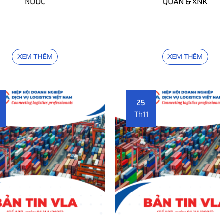
NƯỚC
QUAN & XNK
XEM THÊM
XEM THÊM
25
Th11