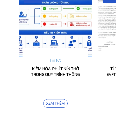
Tin tức
KIỂM HÓA: PHÚT NÍN THỞ
TỪ
TRONG QUY TRÌNH THÔNG
EVFT
QUAN
ĐI Q
XEM THÊM