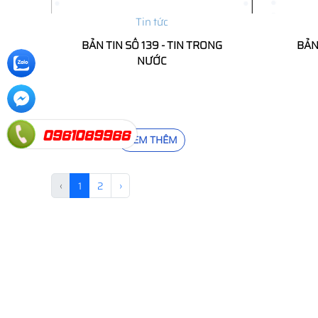
Tin tức
BẢN TIN SỐ 139 - TIN TRONG
BẢN 
NƯỚC
0961089966
XEM THÊM
‹
1
2
›
CTy CPTM Xuất Nhập Khẩu Thanh Phong
Địa chỉ:
Vincom Plaza, MG02-08A, số 01 Đ. Lê Thánh
Tông, Máy Tơ, Ngô Quyền, Hải Phòng
Tel:
02256568111 | 0961089966