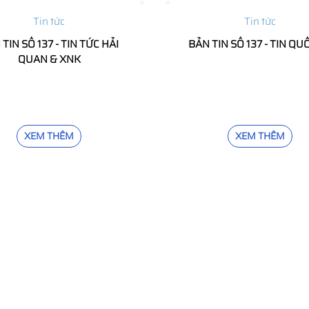
Tin tức
Tin tức
TIN SỐ 137 - TIN TỨC HẢI
BẢN TIN SỐ 137 - TIN QU
QUAN & XNK
XEM THÊM
XEM THÊM
DỊCH VỤ
B
Khai báo hải quan
Vận Chuyển Hàng Nội Địa