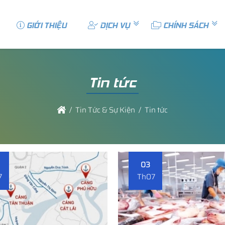
GIỚI THIỆU
DỊCH VỤ
CHÍNH SÁCH
Tin tức
Tin Tức & Sự Kiện
Tin tức
03
7
Th07