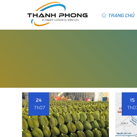
TRANG CHỦ
24
15
Th07
Th0