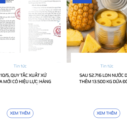
Tin tức
Tin tức
 10/5, QUY TẮC XUẤT XỨ
SAU 52.716 LON NƯỚC 
A MỚI CÓ HIỆU LỰC: HÀNG
THÊM 13.500 KG DỨA 
UA NƯỚC THỨ BA CẦN LƯU
HỘP VIỆT NAM BỊ BA LA
Ý GÌ?
LƯU HÀNH VÌ LỖI NHÃN
XEM THÊM
XEM THÊM