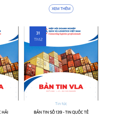
XEM THÊM
31
Th12
Tin tức
C HẢI
BẢN TIN SỐ 139 - TIN QUỐC TẾ