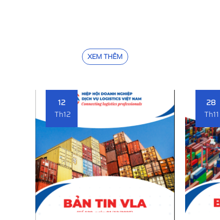
XEM THÊM
12
28
Th12
Th11