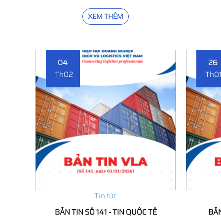
XEM THÊM
04
26
Th02
Th0
Tin tức
BẢN TIN SỐ 141 - TIN QUỐC TẾ
BẢN