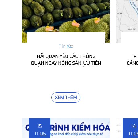
Tin tức
HẢI QUAN YÊU CẦU THÔNG
TP
QUAN NGAY NÔNG SẢN, ƯU TIÊN
CẢNG
SẦU RIÊNG, NGHIÊM CẤM GÂY
DOAN
KHÓ DOANH NGHIỆP
XEM THÊM
15
14
Th06
Th0