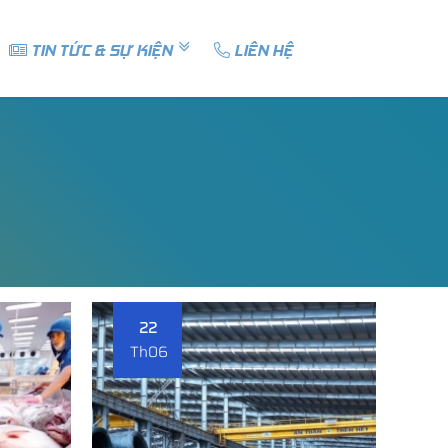
TIN TỨC & SỰ KIỆN
LIÊN HỆ
22
Th06