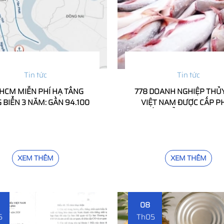
Tin tức
Tin tức
.HCM MIỄN PHÍ HẠ TẦNG
778 DOANH NGHIỆP THỦ
 BIỂN 3 NĂM: GẦN 94.100
VIỆT NAM ĐƯỢC CẤP P
H NGHIỆP ĐƯỢC GIẢM CHI
XUẤT KHẨU VÀO ĐÀI LO
PHÍ LOGISTICS
HIỆU LỰC TỪ 10/6/20
XEM THÊM
XEM THÊM
08
5
Th05