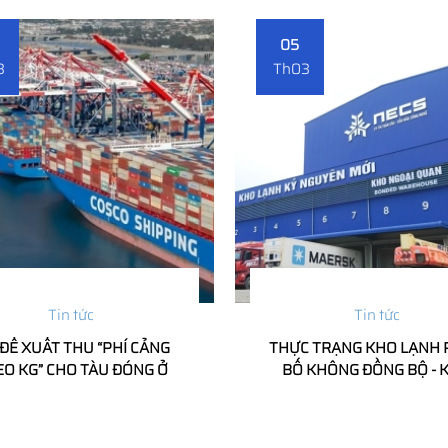
05
3
Th03
Tin tức
Tin tức
ĐỀ XUẤT THU “PHÍ CẢNG
THỰC TRẠNG KHO LẠNH
EO KG” CHO TÀU ĐÓNG Ở
BỐ KHÔNG ĐỒNG BỘ - 
C NGOÀI - NGUY CƠ TĂNG
KHĂN LỚN CHO XK NÔNG
 CHI PHÍ LOGISTICS TOÀN
SẢN VIỆT NAM
CẦU