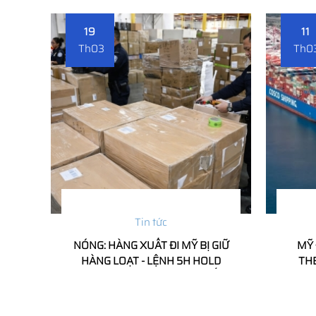
19
11
Th03
Th0
Tin tức
NÓNG: HÀNG XUẤT ĐI MỸ BỊ GIỮ
MỸ 
HÀNG LOẠT - LỆNH 5H HOLD
TH
CỦA HẢI QUAN MỸ ĐANG SIẾT
NƯỚ
CHẶT, SHIP BACK TĂNG CAO
MẠNH