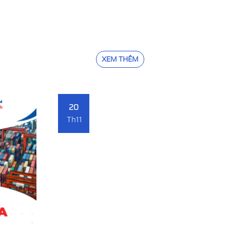
XEM THÊM
20
Th11