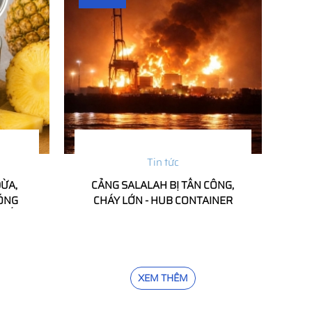
Tin tức
DỪA,
CẢNG SALALAH BỊ TẤN CÔNG,
ĐÓNG
CHÁY LỚN - HUB CONTAINER
N CẤM
TRUNG ĐÔNG BUỘC TẠM DỪNG
 MÁC
XEM THÊM