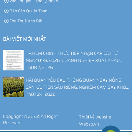
Vận Chuyển Hàng Quốc Tế
Báo Cáo Quyết Toán
Cho Thuê Kho Bãi
BÀI VIẾT MỚI NHẤT
TP.HCM CHÍNH THỨC TIẾP NHẬN CẤP C/O TỪ
NGÀY 01/8/2026: DOANH NGHIỆP XUẤT KHẨU
CẦN LƯU Ý GÌ?
Th08 7, 2026
HẢI QUAN YÊU CẦU THÔNG QUAN NGAY NÔNG
SẢN, ƯU TIÊN SẦU RIÊNG, NGHIÊM CẤM GÂY KHÓ
DOANH NGHIỆP
Th07 24, 2026
Copyright © 2022. All Right
—
Thiết kế website
Reserved
Webso.vn