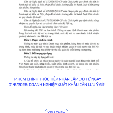
TP.HCM CHÍNH THỨC TIẾP NHẬN CẤP C/O TỪ NGÀY
01/8/2026: DOANH NGHIỆP XUẤT KHẨU CẦN LƯU Ý GÌ?
XEM THÊM