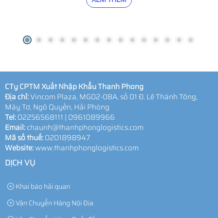
CTy CPTM Xuất Nhập Khẩu Thanh Phong
Địa chỉ:
Vincom Plaza, MG02-08A, số 01 Đ. Lê Thánh Tông,
Máy Tơ, Ngô Quyền, Hải Phòng
Tel:
02256568111 | 0961089966
Email:
chaunh@thanhphonglogistics.com
Mã số thuế:
0201898947
Website:
www.thanhphonglogistics.com
DỊCH VỤ
Khai báo hải quan
Vận Chuyển Hàng Nội Địa