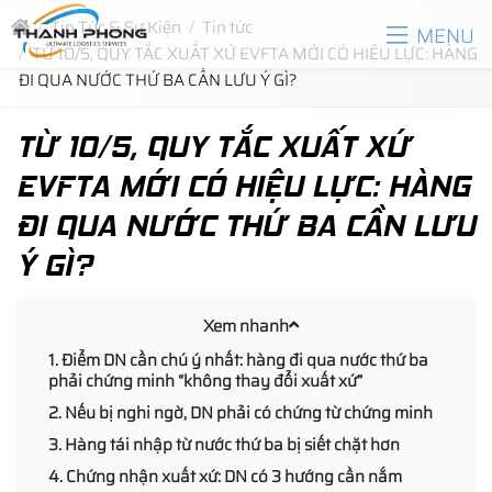
Tin Tức & Sự Kiện
Tin tức
MENU
TỪ 10/5, QUY TẮC XUẤT XỨ EVFTA MỚI CÓ HIỆU LỰC: HÀNG
ĐI QUA NƯỚC THỨ BA CẦN LƯU Ý GÌ?
TỪ 10/5, QUY TẮC XUẤT XỨ
EVFTA MỚI CÓ HIỆU LỰC: HÀNG
ĐI QUA NƯỚC THỨ BA CẦN LƯU
Ý GÌ?
Xem nhanh
1. Điểm DN cần chú ý nhất: hàng đi qua nước thứ ba
phải chứng minh “không thay đổi xuất xứ”
2. Nếu bị nghi ngờ, DN phải có chứng từ chứng minh
3. Hàng tái nhập từ nước thứ ba bị siết chặt hơn
4. Chứng nhận xuất xứ: DN có 3 hướng cần nắm