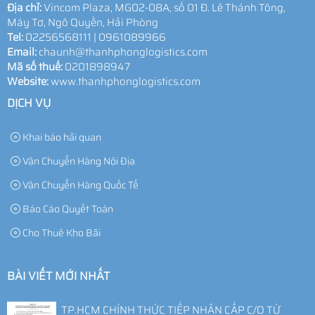
Địa chỉ:
Vincom Plaza, MG02-08A, số 01 Đ. Lê Thánh Tông,
Máy Tơ, Ngô Quyền, Hải Phòng
Tel:
02256568111 | 0961089966
Email:
chaunh@thanhphonglogistics.com
Mã số thuế:
0201898947
Website:
www.thanhphonglogistics.com
DỊCH VỤ
Khai báo hải quan
Vận Chuyển Hàng Nội Địa
Vận Chuyển Hàng Quốc Tế
Báo Cáo Quyết Toán
Cho Thuê Kho Bãi
BÀI VIẾT MỚI NHẤT
TP.HCM CHÍNH THỨC TIẾP NHẬN CẤP C/O TỪ