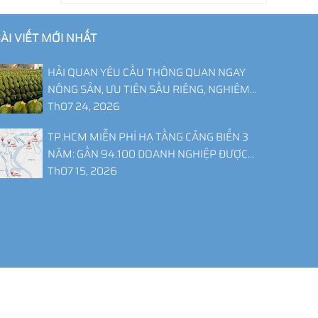
ÀI VIẾT MỚI NHẤT
HẢI QUAN YÊU CẦU THÔNG QUAN NGAY
NÔNG SẢN, ƯU TIÊN SẦU RIÊNG, NGHIÊM
CẤM GÂY KHÓ DOANH NGHIỆP
Th07 24, 2026
TP.HCM MIỄN PHÍ HẠ TẦNG CẢNG BIỂN 3
NĂM: GẦN 94.100 DOANH NGHIỆP ĐƯỢC
GIẢM CHI PHÍ LOGISTICS
Th07 15, 2026