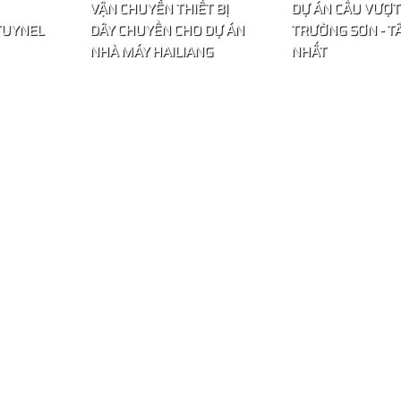
VẬN CHUYỂN THIẾT BỊ
DỰ ÁN CẦU VƯỢT
TUYNEL
DÂY CHUYỀN CHO DỰ ÁN
TRƯỜNG SƠN - T
NHÀ MÁY HAILIANG
NHẤT