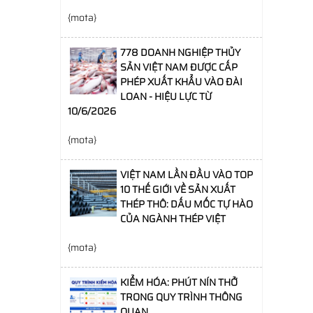
{mota}
778 DOANH NGHIỆP THỦY
SẢN VIỆT NAM ĐƯỢC CẤP
PHÉP XUẤT KHẨU VÀO ĐÀI
LOAN - HIỆU LỰC TỪ
10/6/2026
{mota}
VIỆT NAM LẦN ĐẦU VÀO TOP
10 THẾ GIỚI VỀ SẢN XUẤT
THÉP THÔ: DẤU MỐC TỰ HÀO
CỦA NGÀNH THÉP VIỆT
{mota}
KIỂM HÓA: PHÚT NÍN THỞ
TRONG QUY TRÌNH THÔNG
QUAN