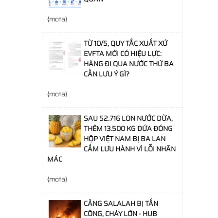
{mota}
TỪ 10/5, QUY TẮC XUẤT XỨ
EVFTA MỚI CÓ HIỆU LỰC:
HÀNG ĐI QUA NƯỚC THỨ BA
CẦN LƯU Ý GÌ?
{mota}
SAU 52.716 LON NƯỚC DỪA,
THÊM 13.500 KG DỨA ĐÓNG
HỘP VIỆT NAM BỊ BA LAN
CẤM LƯU HÀNH VÌ LỖI NHÃN
MÁC
{mota}
CẢNG SALALAH BỊ TẤN
CÔNG, CHÁY LỚN - HUB