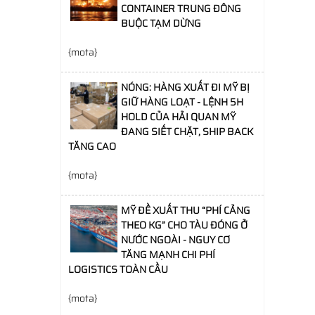
CONTAINER TRUNG ĐÔNG
BUỘC TẠM DỪNG
{mota}
NÓNG: HÀNG XUẤT ĐI MỸ BỊ
GIỮ HÀNG LOẠT - LỆNH 5H
HOLD CỦA HẢI QUAN MỸ
ĐANG SIẾT CHẶT, SHIP BACK
TĂNG CAO
{mota}
MỸ ĐỀ XUẤT THU “PHÍ CẢNG
THEO KG” CHO TÀU ĐÓNG Ở
NƯỚC NGOÀI - NGUY CƠ
TĂNG MẠNH CHI PHÍ
LOGISTICS TOÀN CẦU
{mota}