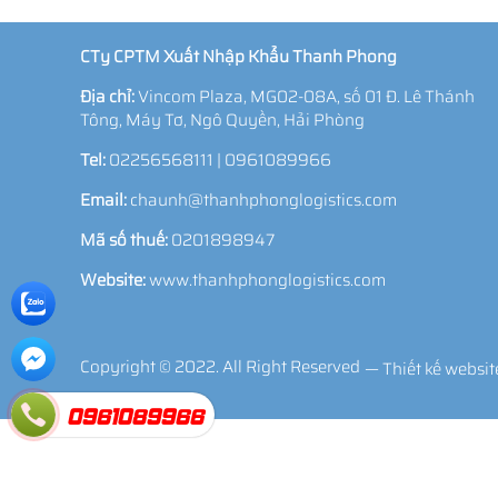
CTy CPTM Xuất Nhập Khẩu Thanh Phong
Địa chỉ:
Vincom Plaza, MG02-08A, số 01 Đ. Lê Thánh
Tông, Máy Tơ, Ngô Quyền, Hải Phòng
Tel:
02256568111 | 0961089966
Email:
chaunh@thanhphonglogistics.com
Mã số thuế:
0201898947
Website:
www.thanhphonglogistics.com
Copyright © 2022. All Right Reserved
—
Thiết kế websi
0961089966