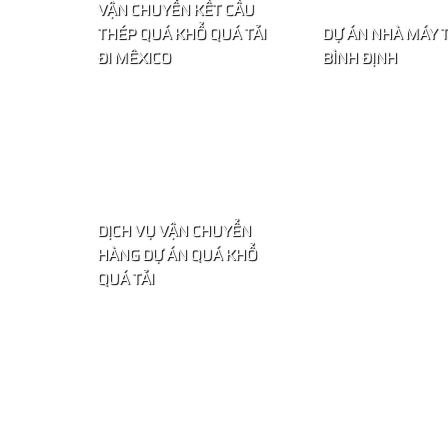
VẬN CHUYỂN KẾT CẤU
THÉP QUÁ KHỔ QUÁ TẢI
DỰ ÁN NHÀ MÁY 
ĐI MÊXICO
BÌNH ĐỊNH
DỊCH VỤ VẬN CHUYỂN
HÀNG DỰ ÁN QUÁ KHỔ
QUÁ TẢI