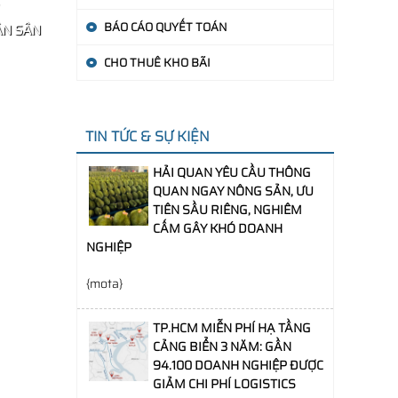
BÁO CÁO QUYẾT TOÁN
ÂN SÂN
CHO THUÊ KHO BÃI
TIN TỨC & SỰ KIỆN
HẢI QUAN YÊU CẦU THÔNG
QUAN NGAY NÔNG SẢN, ƯU
TIÊN SẦU RIÊNG, NGHIÊM
CẤM GÂY KHÓ DOANH
NGHIỆP
{mota}
TP.HCM MIỄN PHÍ HẠ TẦNG
CẢNG BIỂN 3 NĂM: GẦN
94.100 DOANH NGHIỆP ĐƯỢC
GIẢM CHI PHÍ LOGISTICS