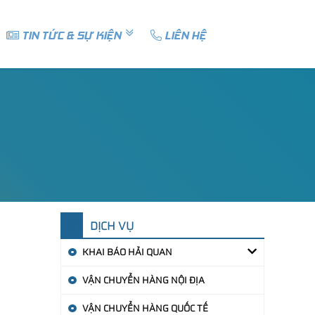
TIN TỨC & SỰ KIỆN
LIÊN HỆ
DỊCH VỤ
KHAI BÁO HẢI QUAN
VẬN CHUYỂN HÀNG NỘI ĐỊA
VẬN CHUYỂN HÀNG QUỐC TẾ