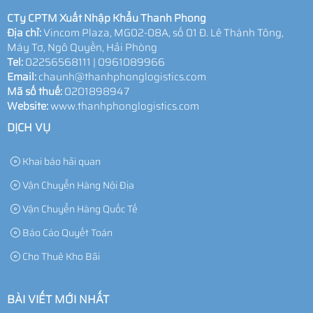
CTy CPTM Xuất Nhập Khẩu Thanh Phong
Địa chỉ:
Vincom Plaza, MG02-08A, số 01 Đ. Lê Thánh Tông,
Máy Tơ, Ngô Quyền, Hải Phòng
Tel:
02256568111 | 0961089966
Email:
chaunh@thanhphonglogistics.com
Mã số thuế:
0201898947
Website:
www.thanhphonglogistics.com
DỊCH VỤ
Khai báo hải quan
Vận Chuyển Hàng Nội Địa
Vận Chuyển Hàng Quốc Tế
Báo Cáo Quyết Toán
Cho Thuê Kho Bãi
BÀI VIẾT MỚI NHẤT