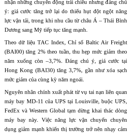
nhận những chuyển động trái chiều nhưng
đ
á
ng chú
ý: giá cước tăng trở lại do thiếu hụt đột ngột năng
lực vận tải, trong khi nhu cầu từ châu Á – Thái Bình
Dương sang Mỹ tiếp tục tăng mạnh.
Theo dữ liệu TAC Index, Chỉ số Baltic Air Freight
(BAI00) tăng 2% theo tuần, thu hẹp mức giảm theo
năm xuống còn –3,7%. Đáng chú ý, giá cước tại
Hong Kong (BAI30) tăng 3,7%, gần như xóa sạch
mức giảm của cùng kỳ năm ngoái.
Nguyên nhân chính xuất phát từ vụ tai nạn liên quan
máy bay MD-11 của UPS tại Louisville, buộc UPS,
FedEx và Western Global tạm dừng khai thác dòng
máy bay này. Việc năng lực vận chuyển chuyên
dụng giảm mạnh khiến thị trường trở nên nhạy cảm