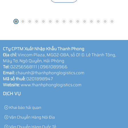
CTy CPTM Xuất Nhập Khẩu Thanh Phong
Địa chỉ:
Vincom Plaza, MG02-08A, số 01 Đ. Lê Thánh Tông,
Máy Tơ, Ngô Quyền, Hải Phòng
Tel:
02256568111 | 0961089966
Email:
chaunh@thanhphonglogistics.com
Mã số thuế:
0201898947
Website:
www.thanhphonglogistics.com
DỊCH VỤ
Khai báo hải quan
Vận Chuyển Hàng Nội Địa
Vận Chuyển Hàng Quốc Tế