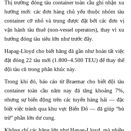
Thị trường đóng tàu container toàn cầu ghi nhận xu
hướng mới: các đơn hàng chủ yếu thuộc nhóm tàu
container cỡ nhỏ và trung được đặt bởi các đơn vị
vận hành tàu thuê (non
‐
vessel operators), thay vì xu
hướng đóng tàu siêu lớn như trước đây.
Hapag-Lloyd cho biết hãng đã gần như hoàn tất việc
đặt đóng 22 tàu mới (1.800–4.500 TEU) để thay thế
đội tàu cũ trong phân khúc này.
Trong khi đó, báo cáo từ Braemar cho biết đội tàu
container toàn cầu năm nay đã tăng khoảng 7%,
nhưng sự biến động trên các tuyến hàng hải — đặc
biệt việc tránh qua khu vực Biển Đỏ — đã giúp
“
bù
trừ” phần lớn dư cung.
Không chỉ các hãng lớn như Hapag
‐
Lloyd, mà nhiều