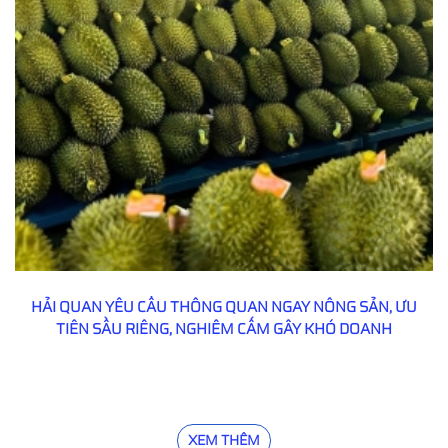
HẢI QUAN YÊU CẦU THÔNG QUAN NGAY NÔNG SẢN, ƯU
TIÊN SẦU RIÊNG, NGHIÊM CẤM GÂY KHÓ DOANH
NGHIỆP
XEM THÊM