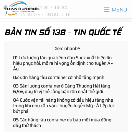
Tin Tức & Sự Kiện
Tin tức
MENU
BẢN TIN SỐ 139 - TIN QUỐC TẾ
BẢN TIN SỐ 139 - TIN QUỐC TẾ
Xem nhanh
01 Lưu lượng tàu qua kênh đào Suez xuất hiện tín
hiệu phục hồi, mở ra hi vọng ổn định cho tuyến Á -
Âu
02 Đơn hàng tàu container cỡ nhỏ tăng mạnh
03 Sản lượng container ở Cảng Thượng Hải tăng
6,5%, duy trì vị thế cảng bận rộn nhất thế giới
04 Cước vận tải hàng không có dấu hiệu tăng nhẹ
trong khi nhu cầu vận chuyển tuyến Mỹ - Á tiếp tục
bứt phá
05 Các hãng tàu container dự báo một mùa đông
đầy thử thách