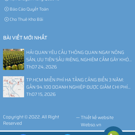
Báo Cáo Quyết Toán
Cho Thuê Kho Bãi
BÀI VIẾT MỚI NHẤT
HẢI QUAN YÊU CẦU THÔNG QUAN NGAY NÔNG
SẢN, ƯU TIÊN SẦU RIÊNG, NGHIÊM CẤM GÂY KHÓ
DOANH NGHIỆP
Th07 24, 2026
TP.HCM MIỄN PHÍ HẠ TẦNG CẢNG BIỂN 3 NĂM:
GẦN 94.100 DOANH NGHIỆP ĐƯỢC GIẢM CHI PHÍ
LOGISTICS
Th07 15, 2026
Copyright © 2022. All Right
—
Thiết kế website
Reserved
Webso.vn